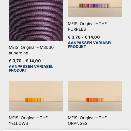
MEISI Original – THE
PURPLES
Prijsklasse:
€
3,70
-
€
14,00
€ 3,70
AANPASSEN VARIABEL
Dit
PRODUKT
MEISI Original – MS030
tot
pro
aubergine
€ 14,00
hee
Prijsklasse:
€
3,70
-
€
14,00
mee
€ 3,70
AANPASSEN VARIABEL
Dit
PRODUKT
tot
vari
product
€ 14,00
De
heeft
opt
meerdere
kan
variaties.
ge
Deze
wo
optie
op
MEISI Original – THE
MEISI Original – THE
kan
YELLOWS
ORANGES
de
gekozen
Prijsklasse:
Prijsklasse: