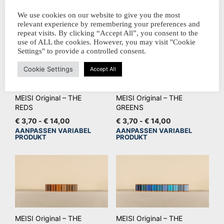
€
3,70
-
€
14,00
€
3,70
-
€
14,00
pro
worden
€ 3,70
€ 3,70
AANPASSEN VARIABEL
AANPASSEN VARIABEL
Dit
Dit
We use cookies on our website to give you the most
op
PRODUKT
PRODUKT
tot
tot
relevant experience by remembering your preferences and
product
pro
€ 14,00
€ 14,00
de
repeat visits. By clicking “Accept All”, you consent to the
heeft
hee
productpagina
use of ALL the cookies. However, you may visit "Cookie
meerdere
mee
Settings" to provide a controlled consent.
variaties.
vari
Cookie Settings
Accept All
Deze
De
optie
opt
MEISI Original – THE
MEISI Original – THE
kan
kan
REDS
GREENS
gekozen
ge
Prijsklasse:
Prijsklasse:
€
3,70
-
€
14,00
€
3,70
-
€
14,00
worden
wo
€ 3,70
€ 3,70
AANPASSEN VARIABEL
AANPASSEN VARIABEL
Dit
Dit
op
op
PRODUKT
PRODUKT
tot
tot
product
pro
€ 14,00
€ 14,00
de
de
heeft
hee
productpagina
pro
meerdere
mee
variaties.
vari
Deze
De
optie
opt
MEISI Original – THE
MEISI Original – THE
kan
kan