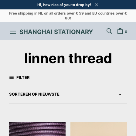
Hi, how nice of you to drop by!
Free shipping in NL on all orders over € 59 and EU countries over €
80!
SHANGHAI STATIONARY
0
linnen thread
FILTER