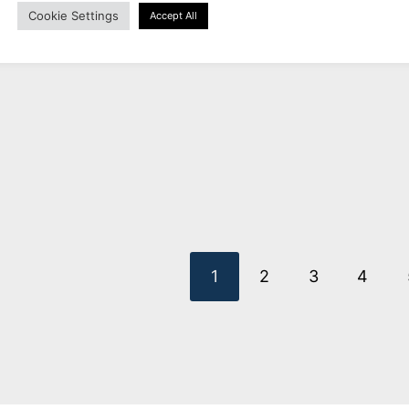
kan
Cookie Settings
Accept All
gekozen
worden
ook,
GILDE book,
binding
op
GILDE book,
coptic binding
k, ecru
coptic binding
de
notebook, red
notebook, blue
0
productpagina
with flower print
€
32,00
SSEN
Dit
EL PRODUKT
DIREKT BESTELLEN
product
€
32,00
heeft
Dit
meerdere
OUT OF STOCK
produ
variaties.
heeft
Deze
1
2
3
4
meerd
optie
variat
kan
Deze
gekozen
optie
worden
kan
op
gekoz
de