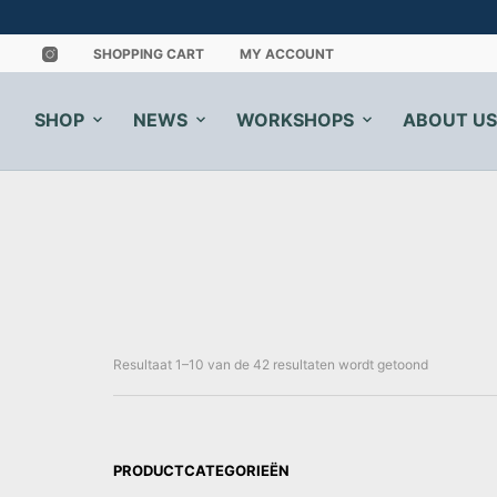
SHOPPING CART
MY ACCOUNT
SHOP
NEWS
WORKSHOPS
ABOUT US
Gesorteerd
Resultaat 1–10 van de 42 resultaten wordt getoond
op
nieuwste
PRODUCTCATEGORIEËN
GILDE b