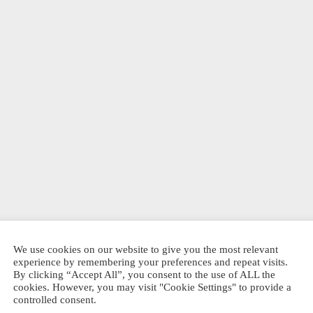
binding
k, khaki
0
SSEN
Dit
EL PRODUKT
product
heeft
meerdere
GILDE book,
GILDE book,
variaties.
coptic binding
coptic binding
Deze
notebook, dark
notebook, gray
optie
red
€
24,00
kan
€
32,00
AANPASSEN
Dit
gekozen
VARIABEL PRODUKT
AANPASSEN
product
VARIABEL PRODUKT
worden
heeft
op
meerdere
We use cookies on our website to give you the most relevant
de
experience by remembering your preferences and repeat visits.
variaties.
productpagina
By clicking “Accept All”, you consent to the use of ALL the
Deze
cookies. However, you may visit "Cookie Settings" to provide a
optie
controlled consent.