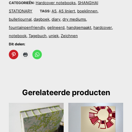
Hardcover notebooks
SHANGHAI
CATEGORIEËN:
,
STATIONARY
A5
A5 liniert
boeklinnen
TAGS:
,
,
,
bulletjournal
dagboek
diary
dry mediums
,
,
,
,
fountainpenfriendly
gelineerd
handgemaakt
hardcover
,
,
,
,
notebook
Tagebuch
uniek
Zeichnen
,
,
,
Dit delen:
Gerelateerde producten