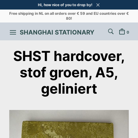
Hi, how nice of you to drop by!
Free shipping in NL on all orders over € 59 and EU countries over €
80!
SHANGHAI STATIONARY
0
SHST hardcover,
stof groen, A5,
geliniert