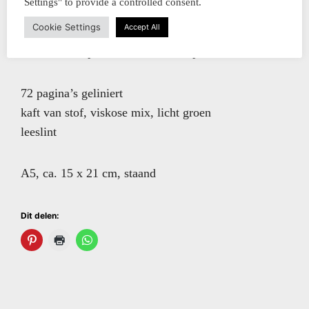
Settings" to provide a controlled consent.
100grm², heel licht vergé zeef.
Cookie Settings
Accept All
Het papier is geschikt voor bijna alle verschillende
media’s, van potlod tot en met vulpen.
72 pagina’s geliniert
kaft van stof, viskose mix, licht groen
leeslint
A5, ca. 15 x 21 cm, staand
Dit delen: