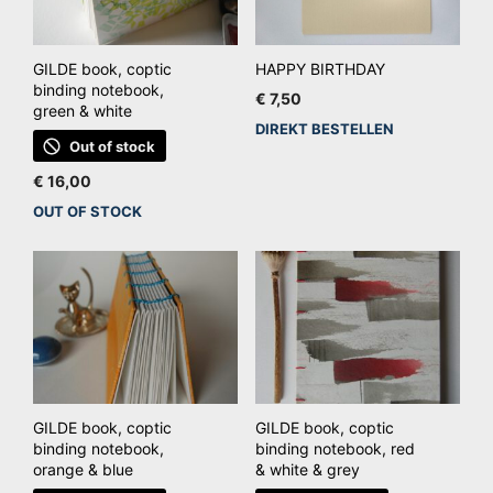
GILDE book, coptic
HAPPY BIRTHDAY
binding notebook,
€
7,50
green & white
DIREKT BESTELLEN
Out of stock
€
16,00
OUT OF STOCK
GILDE book, coptic
GILDE book, coptic
binding notebook,
binding notebook, red
orange & blue
& white & grey