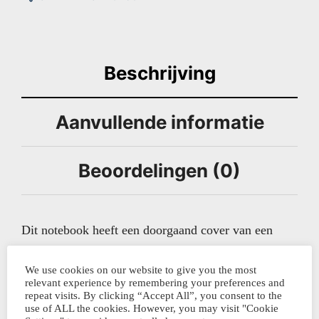
Beschrijving
Aanvullende informatie
Beoordelingen (0)
Dit notebook heeft een doorgaand cover van een
schitterend gekleurde groene stof. Daardoor is het
extra stevig.
We use cookies on our website to give you the most
relevant experience by remembering your preferences and
repeat visits. By clicking “Accept All”, you consent to the
use of ALL the cookies. However, you may visit "Cookie
De katernen zijn genaaid en bestaan uit ivoire papier,